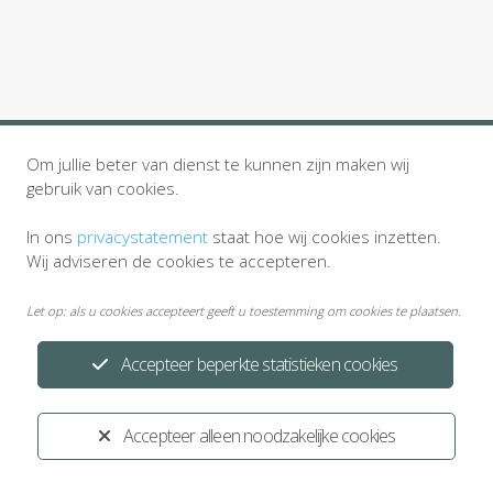
Om jullie beter van dienst te kunnen zijn maken wij
gebruik van cookies.
In ons
privacystatement
staat hoe wij cookies inzetten.
Wij adviseren de cookies te accepteren.
Privacystatement
Disclaimer
Let op: als u cookies accepteert geeft u toestemming om cookies te plaatsen.
Ontwikkeld door:
Yardzorgsites.nl
Accepteer beperkte statistieken cookies
Accepteer alleen noodzakelijke cookies